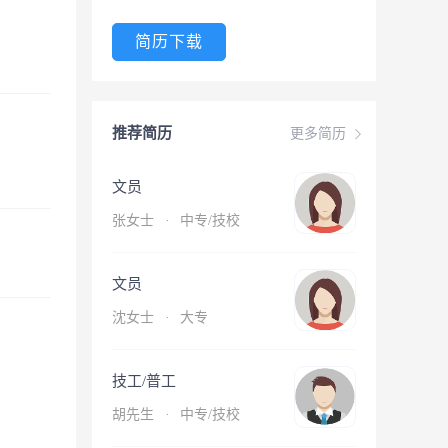
简历下载
推荐简历
更多简历
文员
张女士
·
中专/技校
文员
沈女士
·
大专
技工/普工
胡先生
·
中专/技校