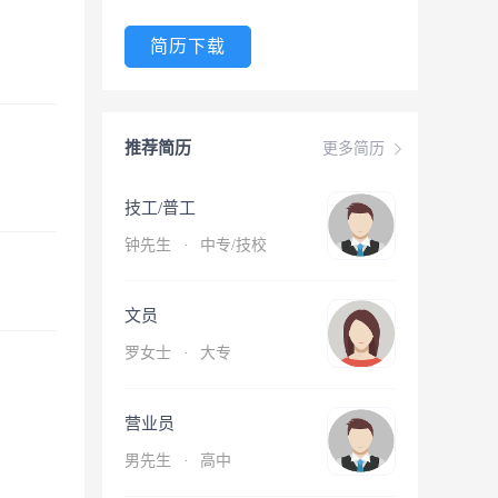
简历下载
推荐简历
更多简历
技工/普工
钟先生
·
中专/技校
文员
罗女士
·
大专
营业员
男先生
·
高中